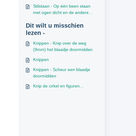
Stilstaan - Op één been staan
met ogen dicht en de andere
voet aantikken: binnen-, buiten-,
Dit wilt u misschien
achterkant
lezen -
Knippen - Knip over de weg
(9mm) het blaadje doormidden
Knippen
Knippen - Scheur een blaadje
doormidden
Knip de cirkel en figuren...