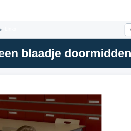
Links
 een blaadje doormidde