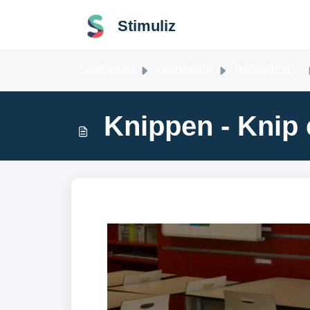
Doorgaan naar hoofdinhoud
Stimuliz
Startpagina
Kennisbank
Testmethodes en vragenlijsten
Knippen - Knip