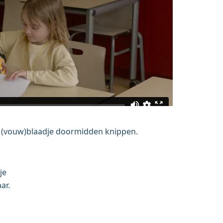
n (vouw)blaadje doormidden knippen.
dje
ar.